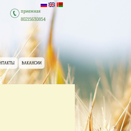
приемная
80215630854
НТАКТЫ
ВАКАНСИИ