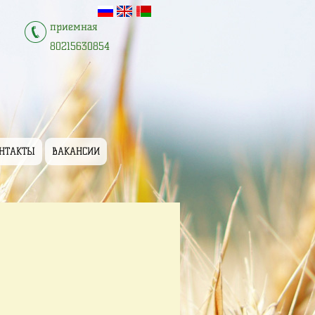
приемная
80215630854
НТАКТЫ
ВАКАНСИИ